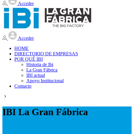
Acceder
Acceder
HOME
DIRECTORIO DE EMPRESAS
POR QUÉ IBI
Historia de Ibi
La Gran Fábrica
IBI actual
Apoyo Institucional
Contacto
IBI La Gran Fábrica