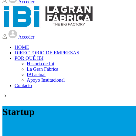
Acceder
Acceder
HOME
DIRECTORIO DE EMPRESAS
POR QUÉ IBI
Historia de Ibi
La Gran Fábrica
IBI actual
Apoyo Institucional
Contacto
Startup