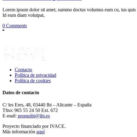
Lorem ipsum dolor sit amet, summo doctus volumus eum cu, ius quis ste
Id eum diam volutpat,
0 Comments
Contacto
Política de privacidad
Política de cookies
Datos de contacto
C/ les Eres, 48, 03440 Ibi – Alicante – España
Tfno: 965 55 24 50 Ext. 672
E-mail:
promoibi@ibi.es
Proyecto financiado por IVACE.
Más información
aquí