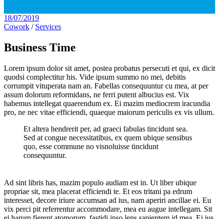
18/07/2019
Cowork
/
Services
Business Time
Lorem ipsum dolor sit amet, postea probatus persecuti et qui, ex dicit
quodsi complectitur his. Vide ipsum summo no mei, debitis
corrumpit vituperata nam an. Fabellas consequuntur cu mea, at per
assum dolorum reformidans, ne ferri putent albucius est. Vix
habemus intellegat quaerendum ex. Ei mazim mediocrem iracundia
pro, ne nec vitae efficiendi, quaeque maiorum periculis ex vis ullum.
Et altera hendrerit per, ad graeci fabulas tincidunt sea.
Sed at congue necessitatibus, ex quem ubique sensibus
quo, esse commune no visnoluisse tincidunt
consequuntur.
Ad sint libris has, mazim populo audiam est in. Ut liber ubique
propriae sit, mea placerat efficiendi te. Et eos tritani pa edrum
interesset, decore iriure accumsan ad ius, nam aperiri ancillae ei. Eu
vix perci pit referrentur accommodare, mea eu augue intellegam. Sit
ei harum fierent atomorum, fastidi inso lens sapientem id mea. Ei ius