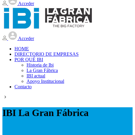
Acceder
Acceder
HOME
DIRECTORIO DE EMPRESAS
POR QUÉ IBI
Historia de Ibi
La Gran Fábrica
IBI actual
Apoyo Institucional
Contacto
IBI La Gran Fábrica