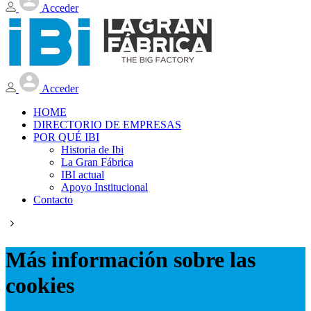
Acceder
Acceder
HOME
DIRECTORIO DE EMPRESAS
POR QUÉ IBI
Historia de Ibi
La Gran Fábrica
IBI actual
Apoyo Institucional
Contacto
Más información sobre las
cookies