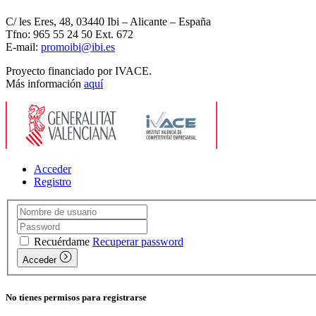
C/ les Eres, 48, 03440 Ibi – Alicante – España
Tfno: 965 55 24 50 Ext. 672
E-mail:
promoibi@ibi.es
Proyecto financiado por IVACE.
Más información
aquí
Acceder
Registro
Recuérdame
Recuperar password
Acceder
No tienes permisos para registrarse